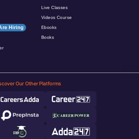
Live Classes
Videos Course
Are Hiring
Ebooks
Books
er
scover Our Other Platforms