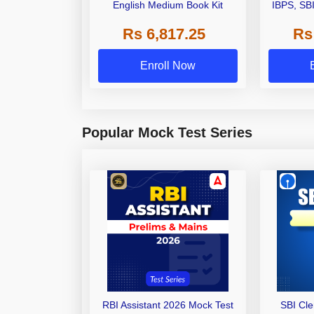
English Medium Book Kit
IBPS, SB
Grade A,
Rs 6,817.25
Rs
Other Gra
Enroll Now
Popular Mock Test Series
RBI Assistant 2026 Mock Test
SBI Cl