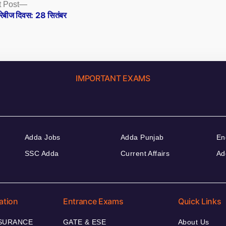
Next
 Post
post:
 रेबीज दिवस: 28 सितंबर
IMPORTANT EXAMS
Adda Jobs
Adda Punjab
En
SSC Adda
Current Affairs
Ad
ation
Entrance Exams
Quick Links
NSURANCE
GATE & ESE
About Us