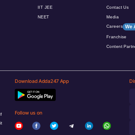
IIT JEE
Contact Us
NEET
Media
Careers
We 
Franchise
Content Partn
Download Adda247 App
Di
Follow us on
f
it