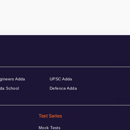
gineers Adda
UPSC Adda
da School
Defence Adda
Test Series
Mock Tests