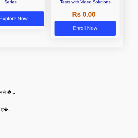
Series
Tests with Video Solutions
Rs 0.00
Explore Now
Enroll Now
बसे �...
ँ ह�...