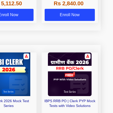
 5,112.50
Rs 2,840.00
de A & Grade B Bank
Exams
Enroll Now
Enroll Now
erk 2026 Mock Test
IBPS RRB PO | Clerk PYP Mock
Series
Tests with Video Solutions