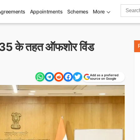
Search
Agreements
Appointments
Schemes
More
for:
035 के तहत ऑफशोर विंड
Add as a preferred
source on Google