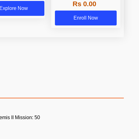
Rs 0.00
Explore Now
Enroll Now
mis II Mission: 50