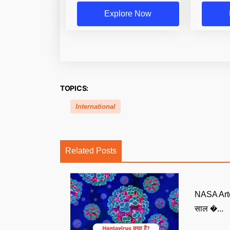
Explore Now
TOPICS:
International
Related Posts
NASA Arte
साल �...