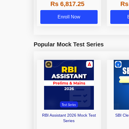
Rs 6,817.25
Rs
Other Gra
Enroll Now
Popular Mock Test Series
RBI Assistant 2026 Mock Test
SBI Cl
Series