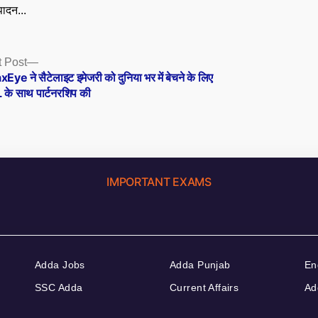
ादन...
Next
 Post
post:
Eye ने सैटेलाइट इमेजरी को दुनिया भर में बेचने के लिए
 के साथ पार्टनरशिप की
IMPORTANT EXAMS
Adda Jobs
Adda Punjab
En
SSC Adda
Current Affairs
Ad