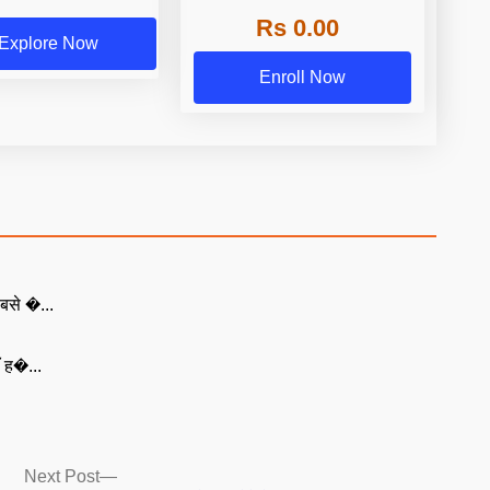
Rs 0.00
Explore Now
Enroll Now
बसे �...
ँ ह�...
Next
Next Post