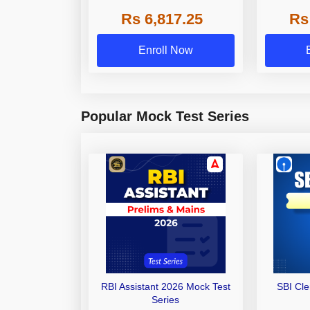
Grade A,
Rs 6,817.25
Rs
Other Gra
Enroll Now
Popular Mock Test Series
RBI Assistant 2026 Mock Test
SBI Cl
Series