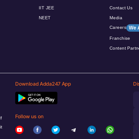
IIT JEE
Contact Us
NEET
Media
Careers
We 
Franchise
Content Partn
Download Adda247 App
Di
Follow us on
f
it