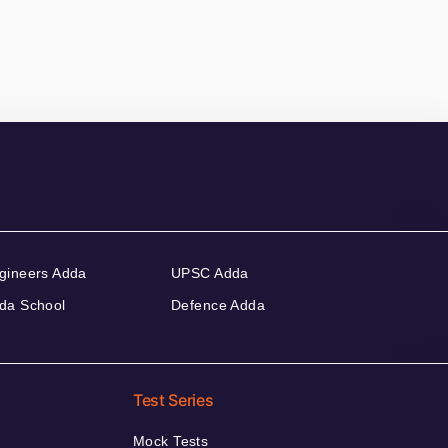
gineers Adda
UPSC Adda
da School
Defence Adda
Test Series
Mock Tests