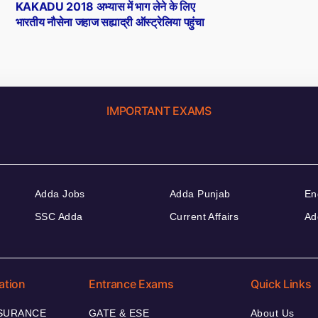
post:
KAKADU 2018 अभ्यास में भाग लेने के लिए
भारतीय नौसेना जहाज सह्याद्री ऑस्ट्रेलिया पहुंचा
IMPORTANT EXAMS
Adda Jobs
Adda Punjab
En
SSC Adda
Current Affairs
Ad
ation
Entrance Exams
Quick Links
NSURANCE
GATE & ESE
About Us