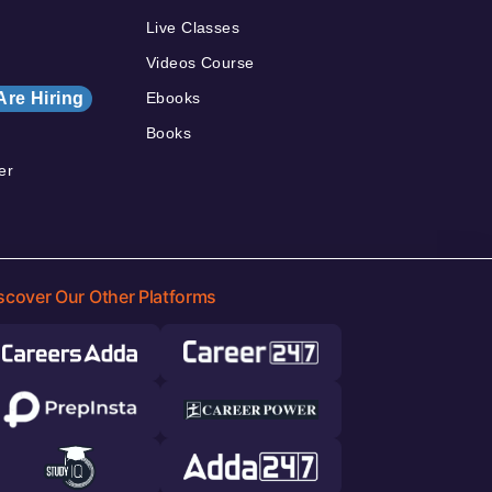
Live Classes
Videos Course
Are Hiring
Ebooks
Books
er
scover Our Other Platforms