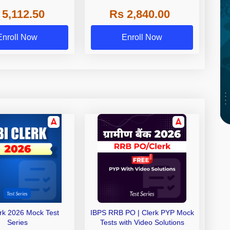
 NABARD Grade A and
 5,112.50
Rs 2,840.00
de A & Grade B Bank
Exams
Enroll Now
Enroll Now
erk 2026 Mock Test
IBPS RRB PO | Clerk PYP Mock
Series
Tests with Video Solutions