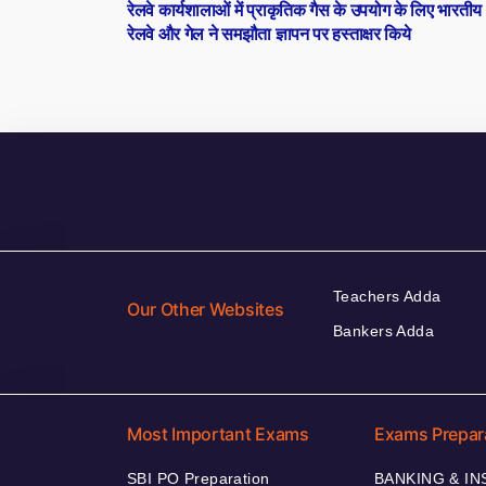
post:
रेलवे कार्यशालाओं में प्राकृतिक गैस के उपयोग के लिए भारतीय
navigation
रेलवे और गेल ने समझौता ज्ञापन पर हस्ताक्षर किये
Teachers Adda
Our Other Websites
Bankers Adda
Most Important Exams
Exams Prepar
SBI PO Preparation
BANKING & I