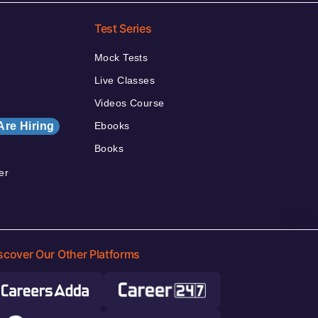
Test Series
Mock Tests
Live Classes
Videos Course
Are Hiring
Ebooks
Books
er
scover Our Other Platforms