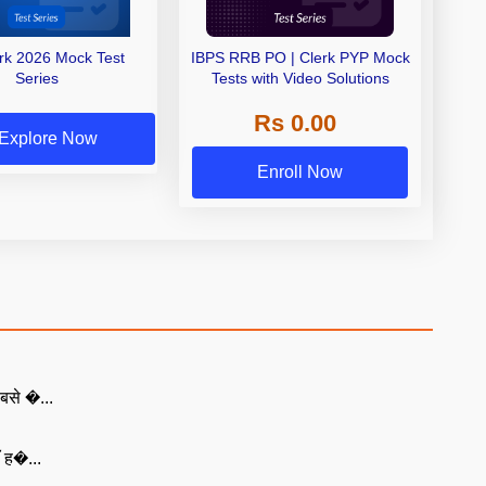
erk 2026 Mock Test
IBPS RRB PO | Clerk PYP Mock
Series
Tests with Video Solutions
Rs 0.00
Explore Now
Enroll Now
बसे �...
ँ ह�...