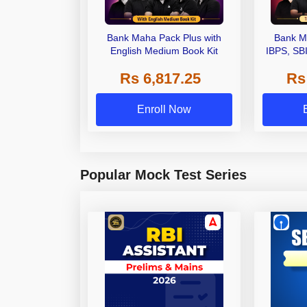
Bank Maha Pack Plus with
Bank M
English Medium Book Kit
IBPS, SB
Grade A,
Rs 6,817.25
Rs
Other Gra
Enroll Now
Popular Mock Test Series