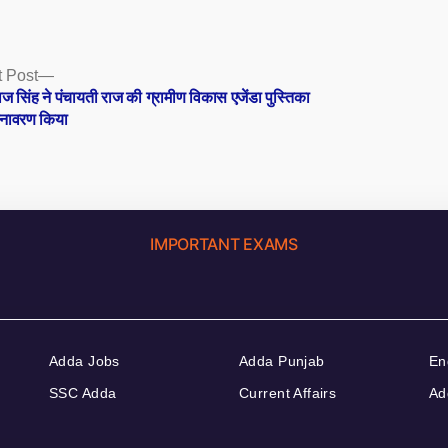
Next
 Post
post:
ाज सिंह ने पंचायती राज की ग्रामीण विकास एजेंडा पुस्तिका
नावरण किया
IMPORTANT EXAMS
Adda Jobs
Adda Punjab
En
SSC Adda
Current Affairs
Ad