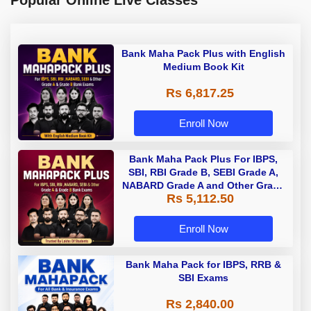
Popular Online Live Classes
Bank Maha Pack Plus with English
Medium Book Kit
Rs 6,817.25
Enroll Now
Bank Maha Pack Plus For IBPS,
SBI, RBI Grade B, SEBI Grade A,
NABARD Grade A and Other Grade
Rs 5,112.50
A & Grade B Bank Exams
Enroll Now
Bank Maha Pack for IBPS, RRB &
SBI Exams
Rs 2,840.00