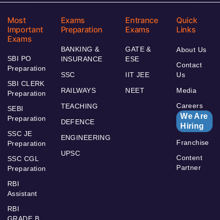
Most
Exams
Entrance
Quick
Important
Preparation
Exams
Links
Exams
BANKING &
GATE &
About Us
SBI PO
INSURANCE
ESE
Contact
Preparation
SSC
IIT JEE
Us
SBI CLERK
RAILWAYS
NEET
Media
Preparation
Careers
TEACHING
SEBI
We Are
Preparation
DEFENCE
Hiring
SSC JE
ENGINEERING
Franchise
Preparation
UPSC
Content
SSC CGL
Partner
Preparation
RBI
Assistant
RBI
GRADE B