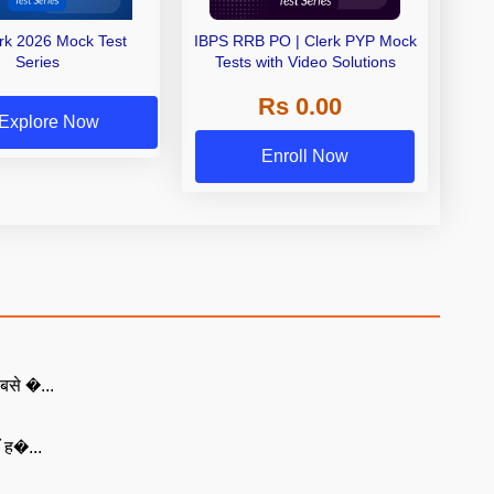
erk 2026 Mock Test
IBPS RRB PO | Clerk PYP Mock
Series
Tests with Video Solutions
Rs 0.00
Explore Now
Enroll Now
बसे �...
ँ ह�...