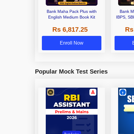
Bank Maha Pack Plus with
Bank M
English Medium Book Kit
IBPS, SB
Grade A,
Rs 6,817.25
Rs
Other Gra
Enroll Now
Popular Mock Test Series