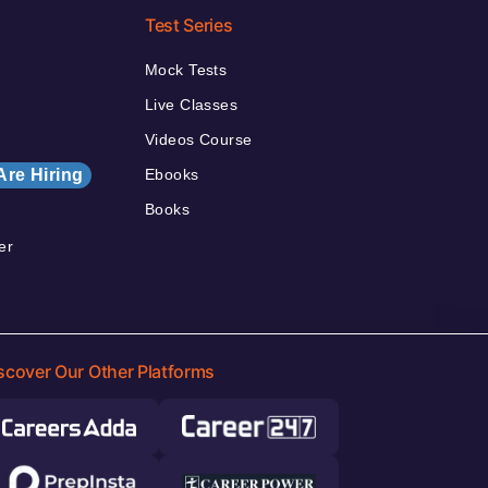
Test Series
Mock Tests
Live Classes
Videos Course
Are Hiring
Ebooks
Books
er
scover Our Other Platforms