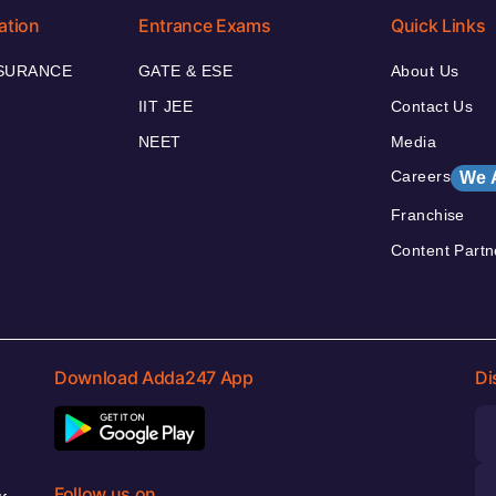
ation
Entrance Exams
Quick Links
NSURANCE
GATE & ESE
About Us
IIT JEE
Contact Us
NEET
Media
Careers
We 
Franchise
Content Partn
Download Adda247 App
Di
Follow us on