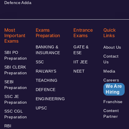
Defence Adda
Most
Exams
Entrance
Quick
Important
Preparation
Exams
Links
Exams
BANKING &
GATE &
About Us
SBI PO
INSURANCE
ESE
Contact
Preparation
SSC
IIT JEE
Us
SBI CLERK
RAILWAYS
NEET
Media
Preparation
Careers
TEACHING
SEBI
We Are
Preparation
DEFENCE
Hiring
SSC JE
ENGINEERING
Franchise
Preparation
UPSC
Content
SSC CGL
Partner
Preparation
RBI