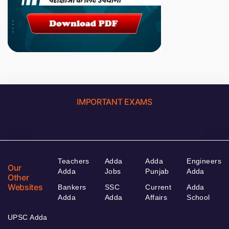
IMPORTANT EXAMS
Teachers
Adda
Adda
Engineers
Our
Adda
Jobs
Punjab
Adda
Other
Websites
Bankers
SSC
Current
Adda
Adda
Adda
Affairs
School
UPSC Adda