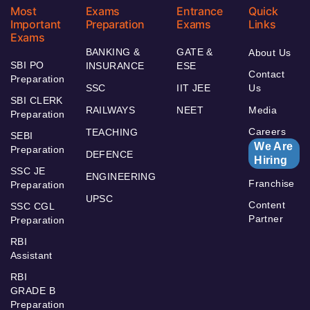
Most
Exams
Entrance
Quick
Important
Preparation
Exams
Links
Exams
BANKING &
GATE &
About Us
SBI PO
INSURANCE
ESE
Contact
Preparation
SSC
IIT JEE
Us
SBI CLERK
RAILWAYS
NEET
Media
Preparation
Careers
TEACHING
SEBI
We Are
Preparation
DEFENCE
Hiring
SSC JE
ENGINEERING
Franchise
Preparation
UPSC
Content
SSC CGL
Partner
Preparation
RBI
Assistant
RBI
GRADE B
Preparation