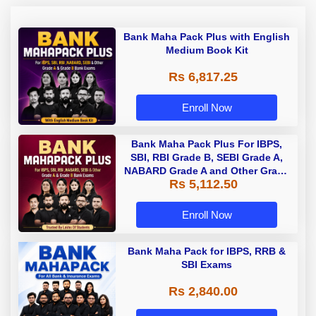
Bank Maha Pack Plus with English
Medium Book Kit
Rs 6,817.25
Enroll Now
Bank Maha Pack Plus For IBPS,
SBI, RBI Grade B, SEBI Grade A,
NABARD Grade A and Other Grade
Rs 5,112.50
A & Grade B Bank Exams
Enroll Now
Bank Maha Pack for IBPS, RRB &
SBI Exams
Rs 2,840.00