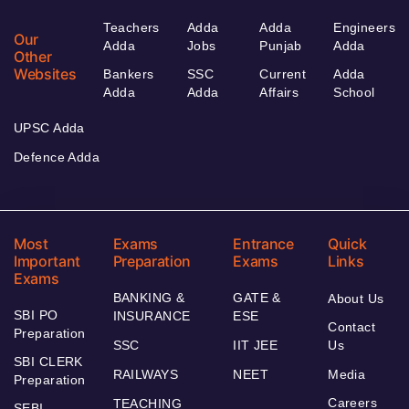
Teachers
Adda
Adda
Engineers
Our
Adda
Jobs
Punjab
Adda
Other
Websites
Bankers
SSC
Current
Adda
Adda
Adda
Affairs
School
UPSC Adda
Defence Adda
Most
Exams
Entrance
Quick
Important
Preparation
Exams
Links
Exams
BANKING &
GATE &
About Us
SBI PO
INSURANCE
ESE
Contact
Preparation
SSC
IIT JEE
Us
SBI CLERK
RAILWAYS
NEET
Media
Preparation
Careers
TEACHING
SEBI