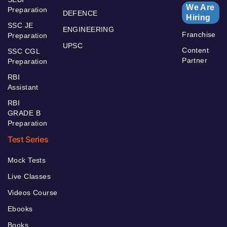
We Are
Preparation
DEFENCE
Hiring
SSC JE
ENGINEERING
Franchise
Preparation
UPSC
Content
SSC CGL
Partner
Preparation
RBI
Assistant
RBI
GRADE B
Preparation
Test Series
Mock Tests
Live Classes
Videos Course
Ebooks
Books