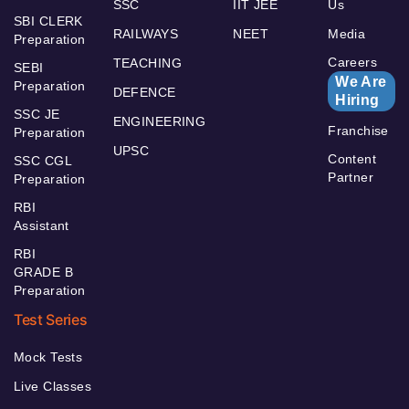
SSC
IIT JEE
Us
SBI CLERK
RAILWAYS
NEET
Media
Preparation
Careers
TEACHING
SEBI
We Are
Preparation
DEFENCE
Hiring
SSC JE
ENGINEERING
Franchise
Preparation
UPSC
Content
SSC CGL
Partner
Preparation
RBI
Assistant
RBI
GRADE B
Preparation
Test Series
Mock Tests
Live Classes