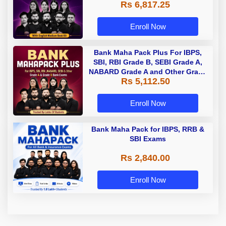
Rs 6,817.25
Enroll Now
Bank Maha Pack Plus For IBPS,
SBI, RBI Grade B, SEBI Grade A,
NABARD Grade A and Other Grade
Rs 5,112.50
A & Grade B Bank Exams
Enroll Now
Bank Maha Pack for IBPS, RRB &
SBI Exams
Rs 2,840.00
Enroll Now