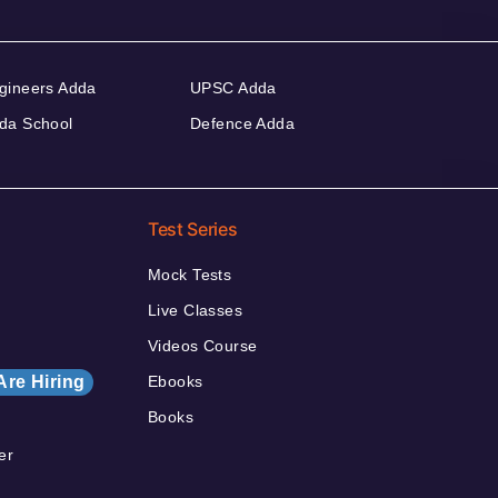
gineers Adda
UPSC Adda
da School
Defence Adda
Test Series
Mock Tests
Live Classes
Videos Course
Are Hiring
Ebooks
Books
er