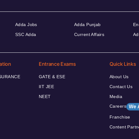
Adda Jobs
Adda Punjab
En
SSC Adda
Current Affairs
Ad
ation
Entrance Exams
Quick Links
NSURANCE
GATE & ESE
About Us
IIT JEE
Contact Us
NEET
Media
Careers
We 
Franchise
Content Partn