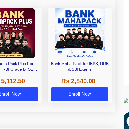
aha Pack Plus For
Bank Maha Pack for IBPS, RRB
I, RBI Grade B, SEBI
& SBI Exams
 NABARD Grade A and
 5,112.50
Rs 2,840.00
de A & Grade B Bank
Exams
Enroll Now
Enroll Now