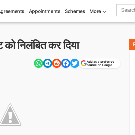
Search
Agreements
Appointments
Schemes
More
for:
ेट को निलंबित कर दिया
Add as a preferred
source on Google