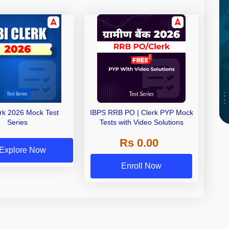
erk 2026 Mock Test
IBPS RRB PO | Clerk PYP Mock
Series
Tests with Video Solutions
Rs 0.00
Explore Now
Enroll Now