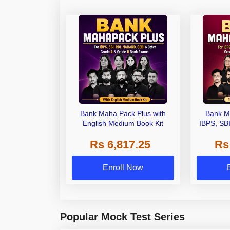
Bank Maha Pack Plus with
Bank M
English Medium Book Kit
IBPS, SB
Grade A,
Rs 6,817.25
Rs
Other Gra
Enroll Now
Popular Mock Test Series