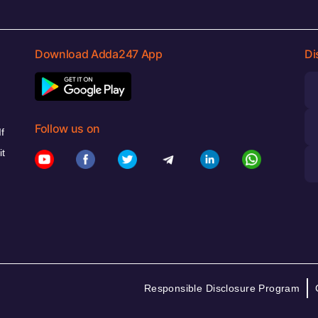
Download Adda247 App
Di
Follow us on
f
it
Responsible Disclosure Program