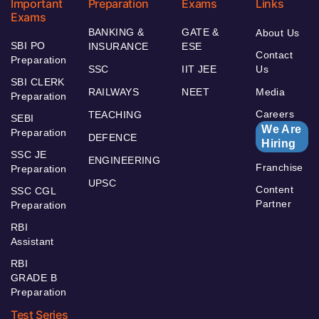
Important
Preparation
Exams
Links
Exams
BANKING &
GATE &
About Us
SBI PO
INSURANCE
ESE
Contact
Preparation
SSC
IIT JEE
Us
SBI CLERK
RAILWAYS
NEET
Media
Preparation
Careers
TEACHING
SEBI
We Are
Preparation
DEFENCE
Hiring
SSC JE
ENGINEERING
Franchise
Preparation
UPSC
Content
SSC CGL
Partner
Preparation
RBI
Assistant
RBI
GRADE B
Preparation
Test Series