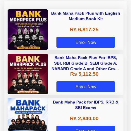
Bank Maha Pack Plus with English
Medium Book Kit
Rs 6,817.25
Enroll Now
Bank Maha Pack Plus For IBPS,
SBI, RBI Grade B, SEBI Grade A,
NABARD Grade A and Other Grade
Rs 5,112.50
A & Grade B Bank Exams
Enroll Now
Bank Maha Pack for IBPS, RRB &
SBI Exams
Rs 2,840.00