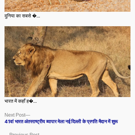
दुनिया का सबसे �...
भारत में कहाँ ह�...
Posts
Next
Next Post
post:
41वां भारत अंतरराष्‍ट्रीय व्‍यापार मेला नई दिल्‍ली के प्रगति मैदान में शुरू
navigation
Previous
Previous Post