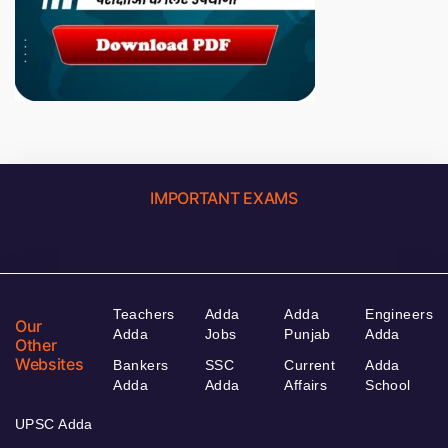
IMPORTANT EXAMS
Teachers
Adda
Adda
Engineers
Our
Adda
Jobs
Punjab
Adda
Other
Websites
Bankers
SSC
Current
Adda
Adda
Adda
Affairs
School
UPSC Adda