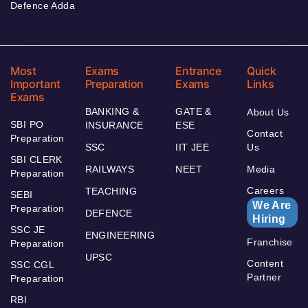
Defence Adda
Most
Exams
Entrance
Quick
Important
Preparation
Exams
Links
Exams
BANKING &
GATE &
About Us
SBI PO
INSURANCE
ESE
Contact
Preparation
SSC
IIT JEE
Us
SBI CLERK
RAILWAYS
NEET
Media
Preparation
Careers
TEACHING
SEBI
We Are
Preparation
DEFENCE
Hiring
SSC JE
ENGINEERING
Franchise
Preparation
UPSC
Content
SSC CGL
Partner
Preparation
RBI