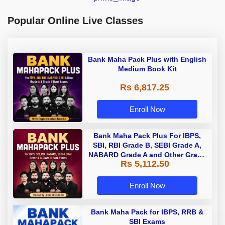
Popular Online Live Classes
Bank Maha Pack Plus with English
Medium Book Kit
Rs 6,817.25
Enroll Now
Bank Maha Pack Plus For IBPS,
SBI, RBI Grade B, SEBI Grade A,
NABARD Grade A and Other Grade
Rs 5,112.50
A & Grade B Bank Exams
Enroll Now
Bank Maha Pack for IBPS, RRB &
SBI Exams