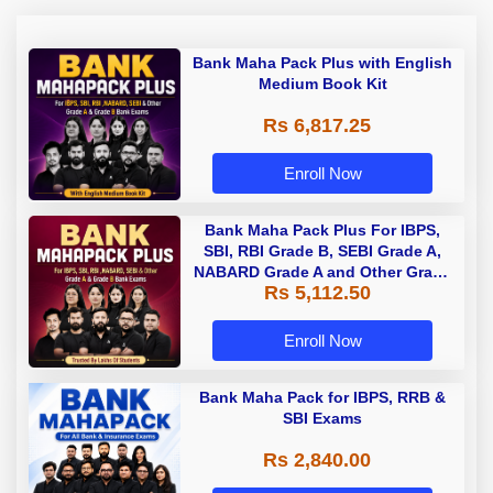
Bank Maha Pack Plus with English
Medium Book Kit
Rs 6,817.25
Enroll Now
Bank Maha Pack Plus For IBPS,
SBI, RBI Grade B, SEBI Grade A,
NABARD Grade A and Other Grade
Rs 5,112.50
A & Grade B Bank Exams
Enroll Now
Bank Maha Pack for IBPS, RRB &
SBI Exams
Rs 2,840.00