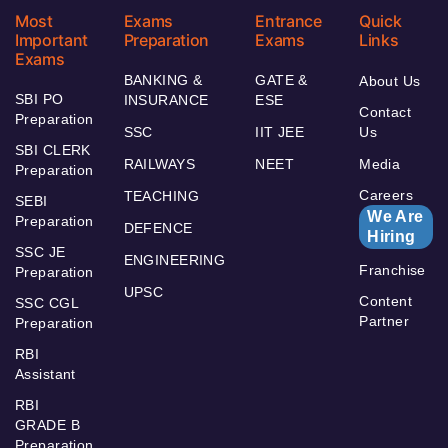
Most
Exams
Entrance
Quick
Important
Preparation
Exams
Links
Exams
BANKING &
GATE &
About Us
SBI PO
INSURANCE
ESE
Contact
Preparation
SSC
IIT JEE
Us
SBI CLERK
RAILWAYS
NEET
Media
Preparation
Careers
TEACHING
SEBI
We Are
Preparation
DEFENCE
Hiring
SSC JE
ENGINEERING
Franchise
Preparation
UPSC
Content
SSC CGL
Partner
Preparation
RBI
Assistant
RBI
GRADE B
Preparation