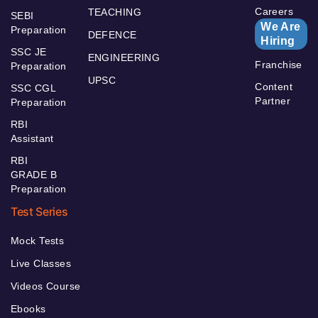
Careers
TEACHING
SEBI
We Are
Preparation
DEFENCE
Hiring
SSC JE
ENGINEERING
Franchise
Preparation
UPSC
Content
SSC CGL
Partner
Preparation
RBI
Assistant
RBI
GRADE B
Preparation
Test Series
Mock Tests
Live Classes
Videos Course
Ebooks