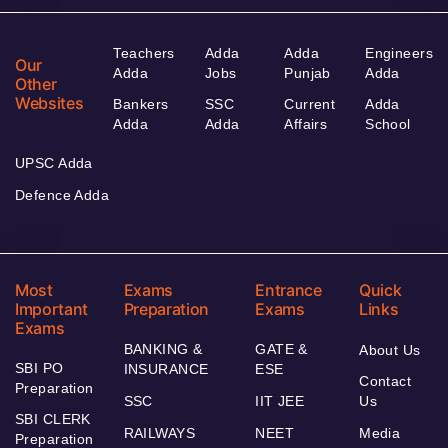
Teachers
Adda
Adda
Engineers
Our
Adda
Jobs
Punjab
Adda
Other
Websites
Bankers
SSC
Current
Adda
Adda
Adda
Affairs
School
UPSC Adda
Defence Adda
Most
Exams
Entrance
Quick
Important
Preparation
Exams
Links
Exams
BANKING &
GATE &
About Us
SBI PO
INSURANCE
ESE
Contact
Preparation
SSC
IIT JEE
Us
SBI CLERK
RAILWAYS
NEET
Media
Preparation