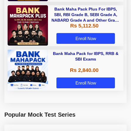
Bank Maha Pack Plus For IBPS,
SBI, RBI Grade B, SEBI Grade A,
NABARD Grade A and Other Grade
Rs 5,112.50
A & Grade B Bank Exams
Enroll Now
Bank Maha Pack for IBPS, RRB &
SBI Exams
Rs 2,840.00
Enroll Now
Popular Mock Test Series