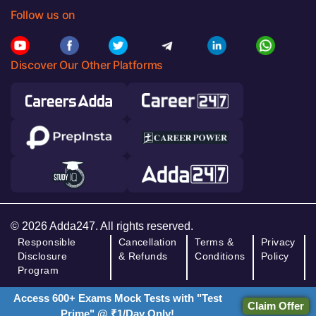
Follow us on
Discover Our Other Platforms
© 2026 Adda247. All rights reserved.
Responsible
Cancellation
Terms &
Privacy
Disclosure
& Refunds
Conditions
Policy
Program
Access 600+ Exams Mock Tests with "Test
Claim Offer
Prime" @ ₹1/Day Only!