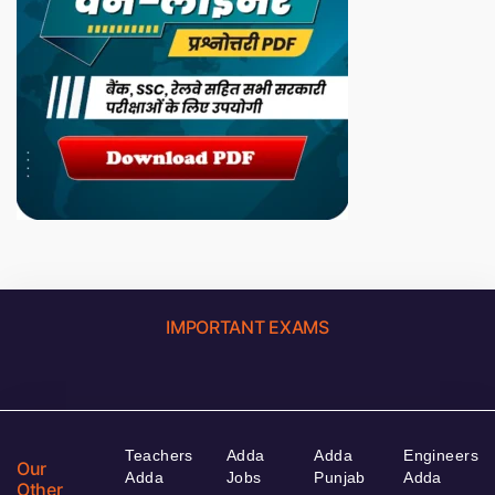
IMPORTANT EXAMS
Teachers
Adda
Adda
Engineers
Our
Adda
Jobs
Punjab
Adda
Other