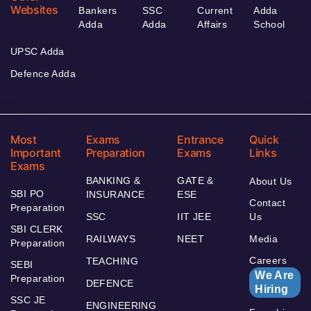
Websites
Bankers
SSC
Current
Adda
Adda
Adda
Affairs
School
UPSC Adda
Defence Adda
Most
Exams
Entrance
Quick
Important
Preparation
Exams
Links
Exams
BANKING &
GATE &
About Us
SBI PO
INSURANCE
ESE
Contact
Preparation
SSC
IIT JEE
Us
SBI CLERK
RAILWAYS
NEET
Media
Preparation
Careers
TEACHING
SEBI
We Are
Preparation
DEFENCE
Hiring
SSC JE
ENGINEERING