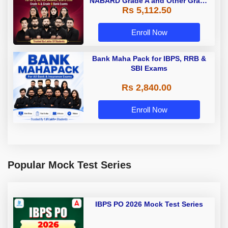
NABARD Grade A and Other Grade
Rs 5,112.50
A & Grade B Bank Exams
Enroll Now
Bank Maha Pack for IBPS, RRB &
SBI Exams
Rs 2,840.00
Enroll Now
Popular Mock Test Series
IBPS PO 2026 Mock Test Series