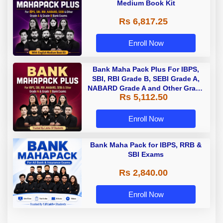
Medium Book Kit
Rs 6,817.25
Enroll Now
Bank Maha Pack Plus For IBPS,
SBI, RBI Grade B, SEBI Grade A,
NABARD Grade A and Other Grade
Rs 5,112.50
A & Grade B Bank Exams
Enroll Now
Bank Maha Pack for IBPS, RRB &
SBI Exams
Rs 2,840.00
Enroll Now