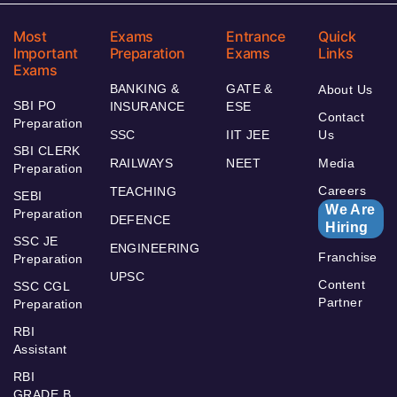
Most
Exams
Entrance
Quick
Important
Preparation
Exams
Links
Exams
BANKING &
GATE &
About Us
SBI PO
INSURANCE
ESE
Contact
Preparation
SSC
IIT JEE
Us
SBI CLERK
RAILWAYS
NEET
Media
Preparation
Careers
TEACHING
SEBI
We Are
Preparation
DEFENCE
Hiring
SSC JE
ENGINEERING
Franchise
Preparation
UPSC
Content
SSC CGL
Partner
Preparation
RBI
Assistant
RBI
GRADE B