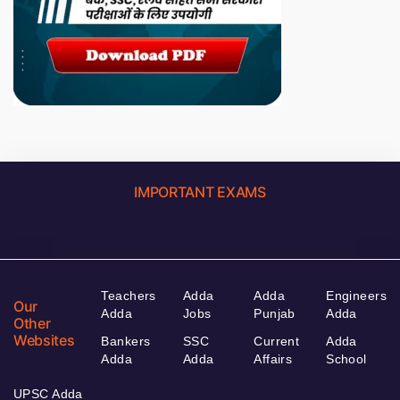
IMPORTANT EXAMS
Teachers
Adda
Adda
Engineers
Our
Adda
Jobs
Punjab
Adda
Other
Websites
Bankers
SSC
Current
Adda
Adda
Adda
Affairs
School
UPSC Adda