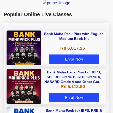
Popular Online Live Classes
Bank Maha Pack Plus with English
Medium Book Kit
Rs 6,817.25
Enroll Now
Bank Maha Pack Plus For IBPS,
SBI, RBI Grade B, SEBI Grade A,
NABARD Grade A and Other Grade
Rs 5,112.50
A & Grade B Bank Exams
Enroll Now
Bank Maha Pack for IBPS, RRB &