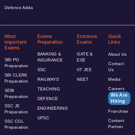
Defence Adda
Most
Exams
Entrance
Quick
Important
Preparation
Exams
Links
Exams
BANKING &
GATE &
About Us
SBI PO
INSURANCE
ESE
Contact
Preparation
SSC
IIT JEE
Us
SBI CLERK
RAILWAYS
NEET
Media
Preparation
Careers
TEACHING
SEBI
We Are
Preparation
DEFENCE
Hiring
SSC JE
ENGINEERING
Franchise
Preparation
UPSC
Content
SSC CGL
Partner
Preparation