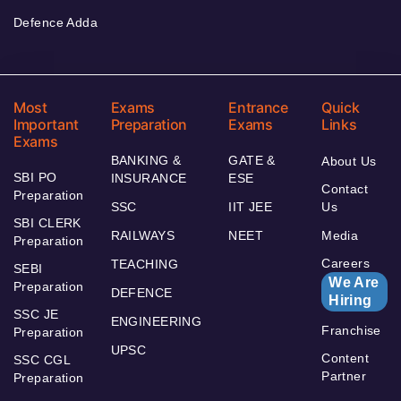
Defence Adda
Most
Exams
Entrance
Quick
Important
Preparation
Exams
Links
Exams
BANKING &
GATE &
About Us
SBI PO
INSURANCE
ESE
Contact
Preparation
SSC
IIT JEE
Us
SBI CLERK
RAILWAYS
NEET
Media
Preparation
Careers
TEACHING
SEBI
We Are
Preparation
DEFENCE
Hiring
SSC JE
ENGINEERING
Franchise
Preparation
UPSC
Content
SSC CGL
Partner
Preparation