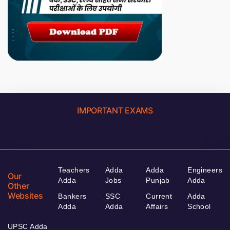
IMPORTANT EXAMS
Teachers
Adda
Adda
Engineers
Our
Adda
Jobs
Punjab
Adda
Other
Websites
Bankers
SSC
Current
Adda
Adda
Adda
Affairs
School
UPSC Adda