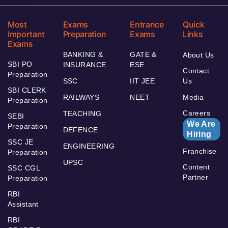
Most
Exams
Entrance
Quick
Important
Preparation
Exams
Links
Exams
BANKING &
GATE &
About Us
SBI PO
INSURANCE
ESE
Contact
Preparation
SSC
IIT JEE
Us
SBI CLERK
RAILWAYS
NEET
Media
Preparation
Careers
TEACHING
SEBI
We Are
Preparation
DEFENCE
Hiring
SSC JE
ENGINEERING
Franchise
Preparation
UPSC
Content
SSC CGL
Partner
Preparation
RBI
Assistant
RBI