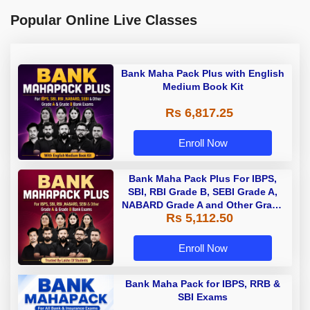
Popular Online Live Classes
Bank Maha Pack Plus with English
Medium Book Kit
Rs 6,817.25
Enroll Now
Bank Maha Pack Plus For IBPS,
SBI, RBI Grade B, SEBI Grade A,
NABARD Grade A and Other Grade
Rs 5,112.50
A & Grade B Bank Exams
Enroll Now
Bank Maha Pack for IBPS, RRB &
SBI Exams