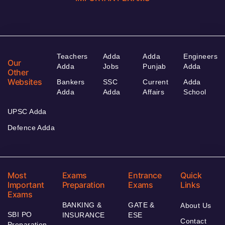
Teachers
Adda
Adda
Engineers
Our
Adda
Jobs
Punjab
Adda
Other
Websites
Bankers
SSC
Current
Adda
Adda
Adda
Affairs
School
UPSC Adda
Defence Adda
Most
Exams
Entrance
Quick
Important
Preparation
Exams
Links
Exams
BANKING &
GATE &
About Us
SBI PO
INSURANCE
ESE
Contact
Preparation