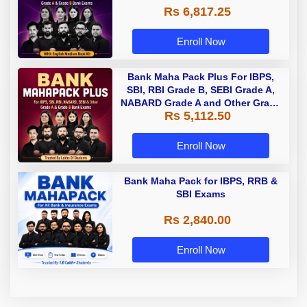
Rs 6,817.25
Enroll Now
Bank Maha Pack Plus For IBPS,
SBI, RBI Grade B, SEBI Grade A,
NABARD Grade A and Other Grade
Rs 5,112.50
A & Grade B Bank Exams
Enroll Now
Bank Maha Pack for IBPS, RRB &
SBI Exams
Rs 2,840.00
Enroll Now