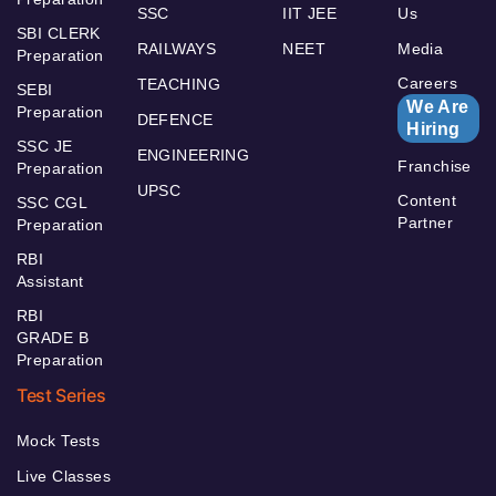
SSC
IIT JEE
Us
SBI CLERK
RAILWAYS
NEET
Media
Preparation
Careers
TEACHING
SEBI
We Are
Preparation
DEFENCE
Hiring
SSC JE
ENGINEERING
Franchise
Preparation
UPSC
Content
SSC CGL
Partner
Preparation
RBI
Assistant
RBI
GRADE B
Preparation
Test Series
Mock Tests
Live Classes