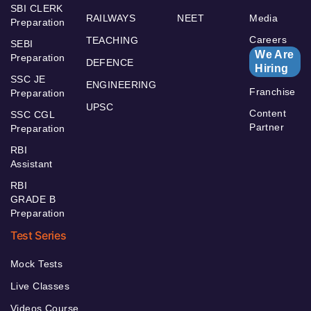
SBI CLERK
RAILWAYS
NEET
Media
Preparation
Careers
TEACHING
SEBI
We Are
Preparation
DEFENCE
Hiring
SSC JE
ENGINEERING
Franchise
Preparation
UPSC
Content
SSC CGL
Partner
Preparation
RBI
Assistant
RBI
GRADE B
Preparation
Test Series
Mock Tests
Live Classes
Videos Course