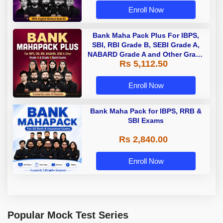
Enroll Now
Bank Maha Pack Plus For IBPS,
SBI, RBI Grade B, SEBI Grade A,
NABARD Grade A and Other Grade
Rs 5,112.50
A & Grade B Bank Exams
Enroll Now
Bank Maha Pack for IBPS, RRB &
SBI Exams
Rs 2,840.00
Enroll Now
Popular Mock Test Series