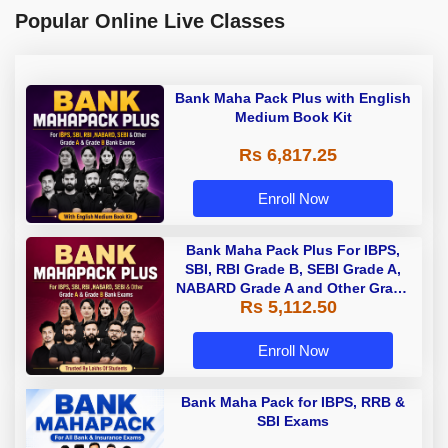
Popular Online Live Classes
Bank Maha Pack Plus with English
Medium Book Kit
Rs 6,817.25
Enroll Now
Bank Maha Pack Plus For IBPS,
SBI, RBI Grade B, SEBI Grade A,
NABARD Grade A and Other Grade
Rs 5,112.50
A & Grade B Bank Exams
Enroll Now
Bank Maha Pack for IBPS, RRB &
SBI Exams