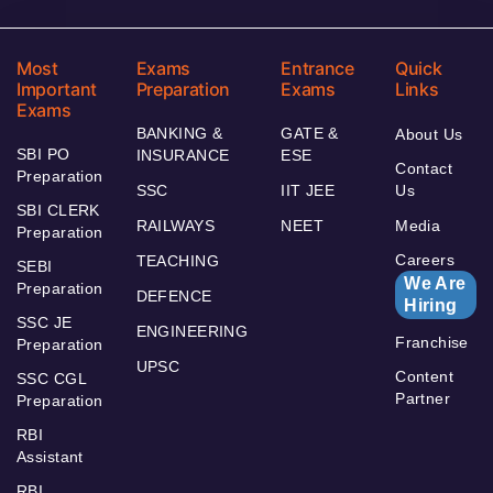
Most
Exams
Entrance
Quick
Important
Preparation
Exams
Links
Exams
BANKING &
GATE &
About Us
SBI PO
INSURANCE
ESE
Contact
Preparation
SSC
IIT JEE
Us
SBI CLERK
RAILWAYS
NEET
Media
Preparation
Careers
TEACHING
SEBI
We Are
Preparation
DEFENCE
Hiring
SSC JE
ENGINEERING
Franchise
Preparation
UPSC
Content
SSC CGL
Partner
Preparation
RBI
Assistant
RBI