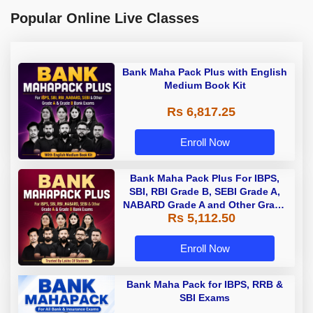
Popular Online Live Classes
Bank Maha Pack Plus with English
Medium Book Kit
Rs 6,817.25
Enroll Now
Bank Maha Pack Plus For IBPS,
SBI, RBI Grade B, SEBI Grade A,
NABARD Grade A and Other Grade
Rs 5,112.50
A & Grade B Bank Exams
Enroll Now
Bank Maha Pack for IBPS, RRB &
SBI Exams