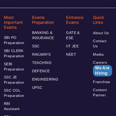
Most
Exams
Entrance
Quick
Important
Preparation
Exams
Links
Exams
BANKING &
GATE &
About Us
SBI PO
INSURANCE
ESE
Contact
Preparation
SSC
IIT JEE
Us
SBI CLERK
RAILWAYS
NEET
Media
Preparation
Careers
TEACHING
SEBI
We Are
Preparation
DEFENCE
Hiring
SSC JE
ENGINEERING
Franchise
Preparation
UPSC
Content
SSC CGL
Partner
Preparation
RBI
Assistant