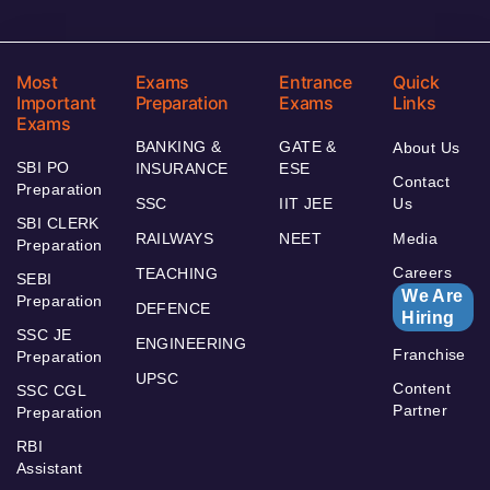
Most
Exams
Entrance
Quick
Important
Preparation
Exams
Links
Exams
BANKING &
GATE &
About Us
SBI PO
INSURANCE
ESE
Contact
Preparation
SSC
IIT JEE
Us
SBI CLERK
RAILWAYS
NEET
Media
Preparation
Careers
TEACHING
SEBI
We Are
Preparation
DEFENCE
Hiring
SSC JE
ENGINEERING
Franchise
Preparation
UPSC
Content
SSC CGL
Partner
Preparation
RBI
Assistant