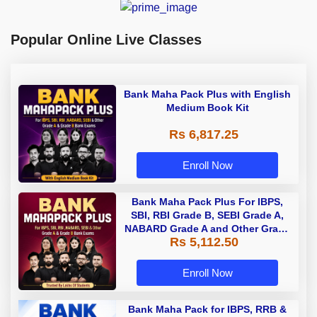
Popular Online Live Classes
Bank Maha Pack Plus with English
Medium Book Kit
Rs 6,817.25
Enroll Now
Bank Maha Pack Plus For IBPS,
SBI, RBI Grade B, SEBI Grade A,
NABARD Grade A and Other Grade
Rs 5,112.50
A & Grade B Bank Exams
Enroll Now
Bank Maha Pack for IBPS, RRB &