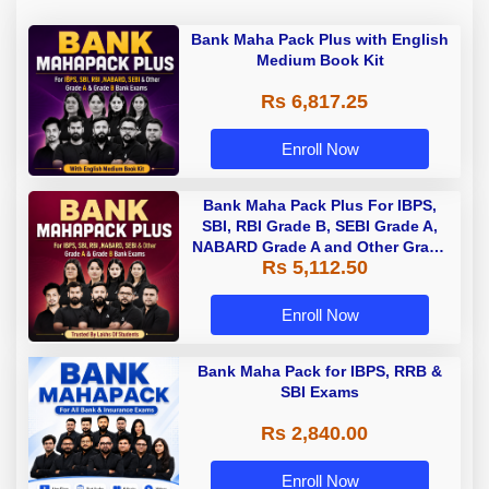
Bank Maha Pack Plus with English
Medium Book Kit
Rs 6,817.25
Enroll Now
Bank Maha Pack Plus For IBPS,
SBI, RBI Grade B, SEBI Grade A,
NABARD Grade A and Other Grade
Rs 5,112.50
A & Grade B Bank Exams
Enroll Now
Bank Maha Pack for IBPS, RRB &
SBI Exams
Rs 2,840.00
Enroll Now