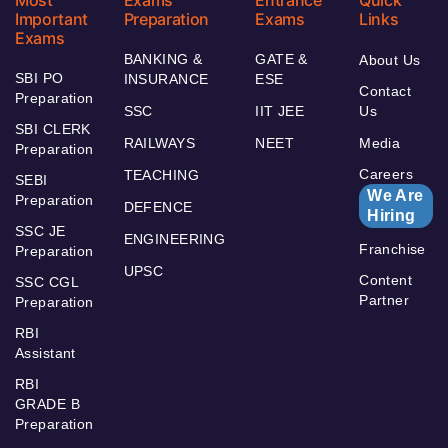
Important
Preparation
Exams
Links
Exams
BANKING &
GATE &
About Us
SBI PO
INSURANCE
ESE
Contact
Preparation
SSC
IIT JEE
Us
SBI CLERK
RAILWAYS
NEET
Media
Preparation
Careers
TEACHING
SEBI
We Are
Preparation
DEFENCE
Hiring
SSC JE
ENGINEERING
Franchise
Preparation
UPSC
Content
SSC CGL
Partner
Preparation
RBI
Assistant
RBI
GRADE B
Preparation