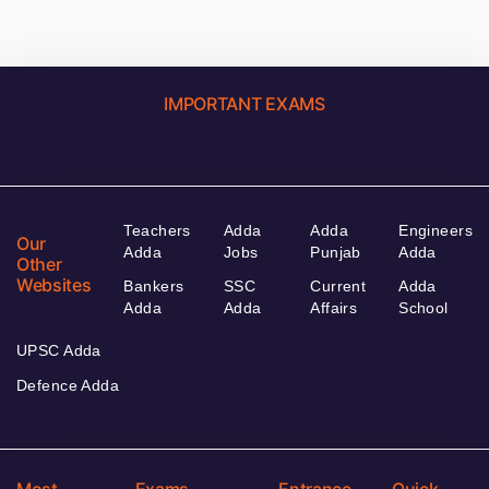
IMPORTANT EXAMS
Teachers
Adda
Adda
Engineers
Our
Adda
Jobs
Punjab
Adda
Other
Websites
Bankers
SSC
Current
Adda
Adda
Adda
Affairs
School
UPSC Adda
Defence Adda
Most
Exams
Entrance
Quick