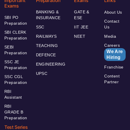
Important
Preparation
Exams
Links
Exams
BANKING &
GATE &
About Us
SBI PO
INSURANCE
ESE
Contact
Preparation
SSC
IIT JEE
Us
SBI CLERK
RAILWAYS
NEET
Media
Preparation
Careers
TEACHING
SEBI
We Are
Preparation
DEFENCE
Hiring
SSC JE
ENGINEERING
Franchise
Preparation
UPSC
Content
SSC CGL
Partner
Preparation
RBI
Assistant
RBI
GRADE B
Preparation
Test Series