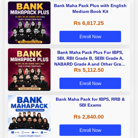
Bank Maha Pack Plus with English
Medium Book Kit
Rs 6,817.25
Enroll Now
Bank Maha Pack Plus For IBPS,
SBI, RBI Grade B, SEBI Grade A,
NABARD Grade A and Other Grade
Rs 5,112.50
A & Grade B Bank Exams
Enroll Now
Bank Maha Pack for IBPS, RRB &
SBI Exams
Rs 2,840.00
Enroll Now