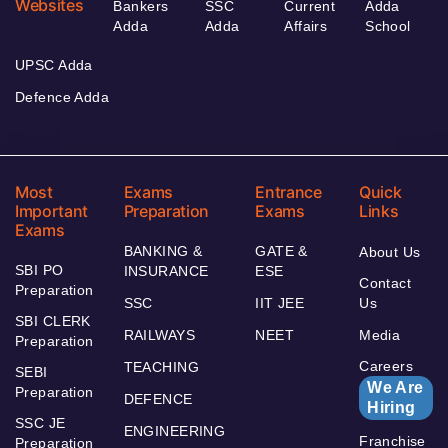
Websites
Bankers
SSC
Current
Adda
Adda
Adda
Affairs
School
UPSC Adda
Defence Adda
Most
Exams
Entrance
Quick
Important
Preparation
Exams
Links
Exams
BANKING &
GATE &
About Us
SBI PO
INSURANCE
ESE
Contact
Preparation
SSC
IIT JEE
Us
SBI CLERK
RAILWAYS
NEET
Media
Preparation
Careers
TEACHING
SEBI
We Are
Preparation
DEFENCE
Hiring
SSC JE
ENGINEERING
Franchise
Preparation