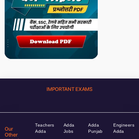
IMPORTANT EXAMS
Teachers
Adda
Adda
Engineers
Our
Adda
Jobs
Punjab
Adda
Other