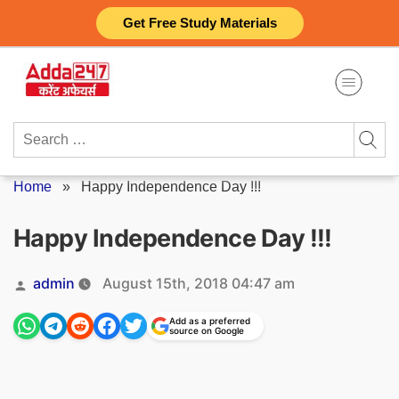
Skip
Get Free Study Materials
to
content
Search
for:
Home
»
Happy Independence Day !!!
Happy Independence Day !!!
Posted
admin
August 15th, 2018 04:47 am
by
Add as a preferred
source on Google