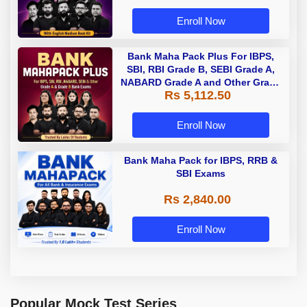
Enroll Now
Bank Maha Pack Plus For IBPS,
SBI, RBI Grade B, SEBI Grade A,
NABARD Grade A and Other Grade
Rs 5,112.50
A & Grade B Bank Exams
Enroll Now
Bank Maha Pack for IBPS, RRB &
SBI Exams
Rs 2,840.00
Enroll Now
Popular Mock Test Series