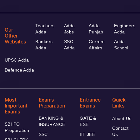
Teachers
Adda
Adda
Engineers
Our
Adda
Jobs
Punjab
Adda
Other
Websites
Bankers
SSC
Current
Adda
Adda
Adda
Affairs
School
UPSC Adda
Defence Adda
Most
Exams
Entrance
Quick
Important
Preparation
Exams
Links
Exams
BANKING &
GATE &
About Us
SBI PO
INSURANCE
ESE
Contact
Preparation
SSC
IIT JEE
Us