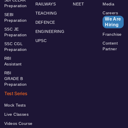
SBI CLERK
RAILWAYS
NEET
Media
Preparation
Careers
TEACHING
SEBI
We Are
Preparation
DEFENCE
Hiring
SSC JE
ENGINEERING
Franchise
Preparation
UPSC
Content
SSC CGL
Partner
Preparation
RBI
Assistant
RBI
GRADE B
Preparation
Test Series
Mock Tests
Live Classes
Videos Course