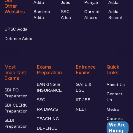
Our
Adda
Jobs
Punjab
Adda
Other
Websites
Bankers
SSC
Current
Adda
Adda
Adda
Affairs
School
UPSC Adda
Defence Adda
Most
Exams
Entrance
Quick
Important
Preparation
Exams
Links
Exams
BANKING &
GATE &
About Us
SBI PO
INSURANCE
ESE
Contact
Preparation
SSC
IIT JEE
Us
SBI CLERK
RAILWAYS
NEET
Media
Preparation
Careers
TEACHING
SEBI
We Are
Preparation
DEFENCE
Hiring