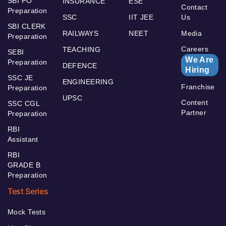
SBI PO
INSURANCE
ESE
Contact
Preparation
SSC
IIT JEE
Us
SBI CLERK
RAILWAYS
NEET
Media
Preparation
Careers
TEACHING
SEBI
We Are
Preparation
DEFENCE
Hiring
SSC JE
ENGINEERING
Franchise
Preparation
UPSC
Content
SSC CGL
Partner
Preparation
RBI
Assistant
RBI
GRADE B
Preparation
Test Series
Mock Tests