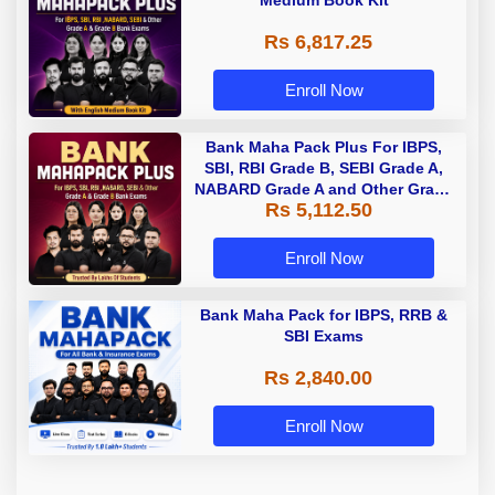
Medium Book Kit
Rs 6,817.25
Enroll Now
Bank Maha Pack Plus For IBPS,
SBI, RBI Grade B, SEBI Grade A,
NABARD Grade A and Other Grade
Rs 5,112.50
A & Grade B Bank Exams
Enroll Now
Bank Maha Pack for IBPS, RRB &
SBI Exams
Rs 2,840.00
Enroll Now