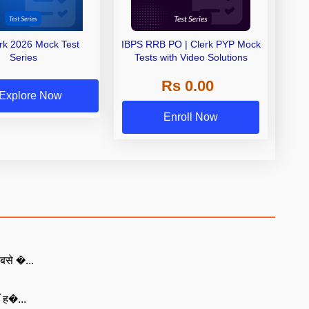
erk 2026 Mock Test
IBPS RRB PO | Clerk PYP Mock
Series
Tests with Video Solutions
Rs 0.00
Explore Now
Enroll Now
बसे �...
ँ ह�...