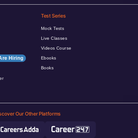
Test Series
Mock Tests
Live Classes
Videos Course
Are Hiring
Ebooks
Books
er
scover Our Other Platforms