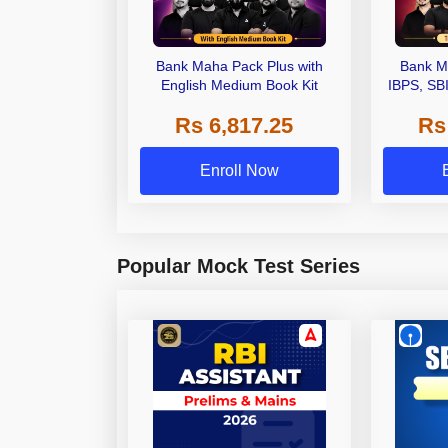
Bank Maha Pack Plus with
Bank M
English Medium Book Kit
IBPS, SB
Grade A,
Rs 6,817.25
Rs
Other Gra
Enroll Now
Popular Mock Test Series