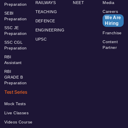
RAILWAYS
NEET
Media
Preparation
Careers
TEACHING
SEBI
We Are
Preparation
DEFENCE
Hiring
SSC JE
ENGINEERING
Franchise
Preparation
UPSC
Content
SSC CGL
Partner
Preparation
RBI
Assistant
RBI
GRADE B
Preparation
Test Series
Mock Tests
Live Classes
Videos Course