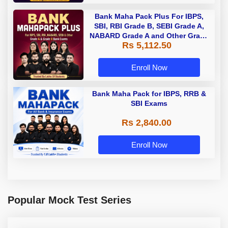
Bank Maha Pack Plus For IBPS,
SBI, RBI Grade B, SEBI Grade A,
NABARD Grade A and Other Grade
Rs 5,112.50
A & Grade B Bank Exams
Enroll Now
Bank Maha Pack for IBPS, RRB &
SBI Exams
Rs 2,840.00
Enroll Now
Popular Mock Test Series