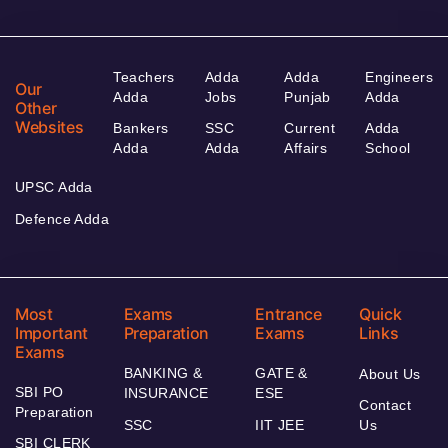
Teachers
Adda
Adda
Engineers
Our
Adda
Jobs
Punjab
Adda
Other
Websites
Bankers
SSC
Current
Adda
Adda
Adda
Affairs
School
UPSC Adda
Defence Adda
Most
Exams
Entrance
Quick
Important
Preparation
Exams
Links
Exams
BANKING &
GATE &
About Us
SBI PO
INSURANCE
ESE
Contact
Preparation
SSC
IIT JEE
Us
SBI CLERK