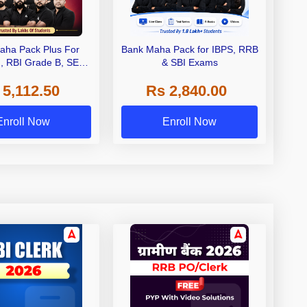
aha Pack Plus For
Bank Maha Pack for IBPS, RRB
I, RBI Grade B, SEBI
& SBI Exams
 NABARD Grade A and
 5,112.50
Rs 2,840.00
de A & Grade B Bank
Exams
Enroll Now
Enroll Now