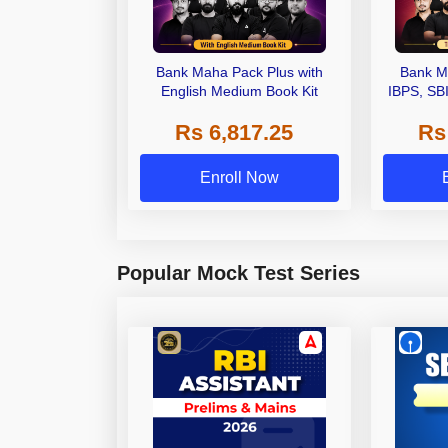
Bank Maha Pack Plus with
Bank M
English Medium Book Kit
IBPS, SB
Grade A,
Rs 6,817.25
Rs
Other Gra
Enroll Now
Popular Mock Test Series