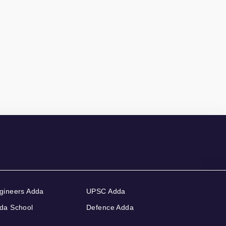
gineers Adda
UPSC Adda
da School
Defence Adda