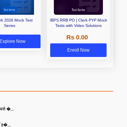
erk 2026 Mock Test
IBPS RRB PO | Clerk PYP Mock
Series
Tests with Video Solutions
Rs 0.00
Explore Now
Enroll Now
बसे �...
ँ ह�...