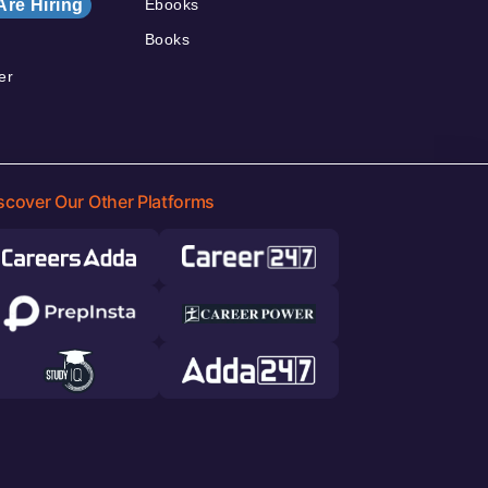
Are Hiring
Ebooks
Books
er
scover Our Other Platforms