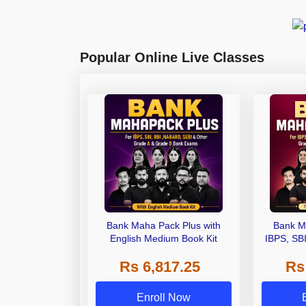
Popular Online Live Classes
Bank Maha Pack Plus with
Bank M
English Medium Book Kit
IBPS, SB
Grade A,
Rs 6,817.25
Rs
Other Gra
Enroll Now