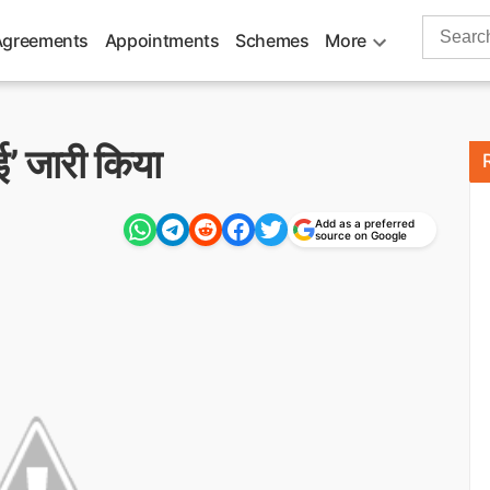
Search
Agreements
Appointments
Schemes
More
for:
ई’ जारी किया
Add as a preferred
source on Google