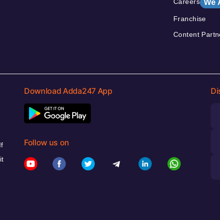
Careers
We 
Franchise
Content Partn
Download Adda247 App
Di
Follow us on
f
it