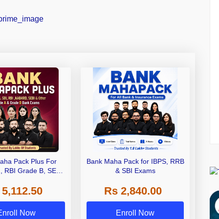
aha Pack Plus For
Bank Maha Pack for IBPS, RRB
I, RBI Grade B, SEBI
& SBI Exams
 NABARD Grade A and
 5,112.50
Rs 2,840.00
de A & Grade B Bank
Exams
Enroll Now
Enroll Now