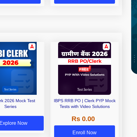
erk 2026 Mock Test
IBPS RRB PO | Clerk PYP Mock
Series
Tests with Video Solutions
Rs 0.00
Explore Now
Enroll Now