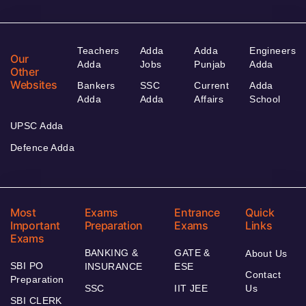
Teachers
Adda
Adda
Engineers
Our
Adda
Jobs
Punjab
Adda
Other
Websites
Bankers
SSC
Current
Adda
Adda
Adda
Affairs
School
UPSC Adda
Defence Adda
Most
Exams
Entrance
Quick
Important
Preparation
Exams
Links
Exams
BANKING &
GATE &
About Us
SBI PO
INSURANCE
ESE
Contact
Preparation
SSC
IIT JEE
Us
SBI CLERK