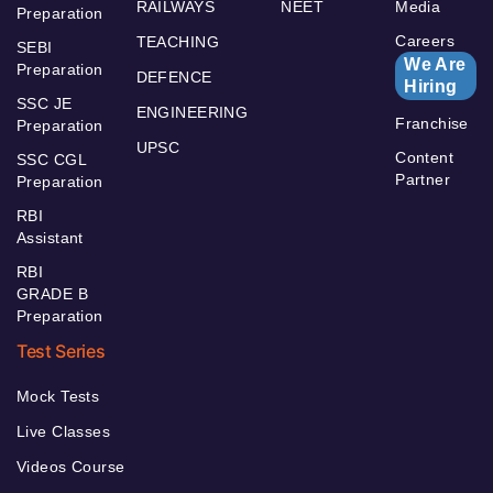
RAILWAYS
NEET
Media
Preparation
Careers
TEACHING
SEBI
We Are
Preparation
DEFENCE
Hiring
SSC JE
ENGINEERING
Franchise
Preparation
UPSC
Content
SSC CGL
Partner
Preparation
RBI
Assistant
RBI
GRADE B
Preparation
Test Series
Mock Tests
Live Classes
Videos Course