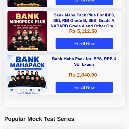
Bank Maha Pack Plus For IBPS,
SBI, RBI Grade B, SEBI Grade A,
NABARD Grade A and Other Grade
Rs 5,112.50
A & Grade B Bank Exams
Enroll Now
Bank Maha Pack for IBPS, RRB &
SBI Exams
Rs 2,840.00
Enroll Now
Popular Mock Test Series