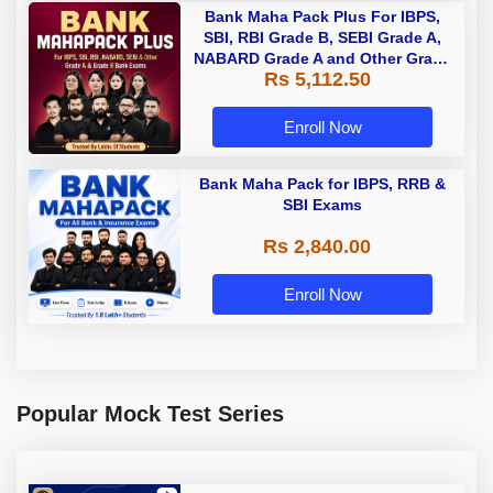
Bank Maha Pack Plus For IBPS,
SBI, RBI Grade B, SEBI Grade A,
NABARD Grade A and Other Grade
Rs 5,112.50
A & Grade B Bank Exams
Enroll Now
Bank Maha Pack for IBPS, RRB &
SBI Exams
Rs 2,840.00
Enroll Now
Popular Mock Test Series