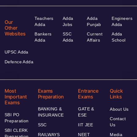
Teachers
Adda
Adda
Engineers
Our
Adda
Jobs
Punjab
Adda
Other
Websites
Bankers
SSC
Current
Adda
Adda
Adda
Affairs
School
UPSC Adda
Defence Adda
Most
Exams
Entrance
Quick
Important
Preparation
Exams
Links
Exams
BANKING &
GATE &
About Us
SBI PO
INSURANCE
ESE
Contact
Preparation
SSC
IIT JEE
Us
SBI CLERK
RAILWAYS
NEET
Media
Preparation