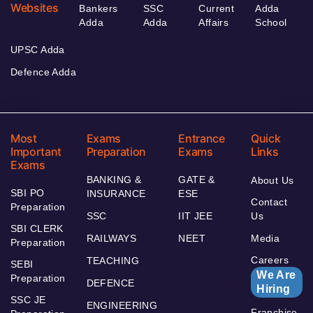
Websites
Bankers
SSC
Current
Adda
Adda
Adda
Affairs
School
UPSC Adda
Defence Adda
Most
Exams
Entrance
Quick
Important
Preparation
Exams
Links
Exams
BANKING &
GATE &
About Us
SBI PO
INSURANCE
ESE
Contact
Preparation
SSC
IIT JEE
Us
SBI CLERK
RAILWAYS
NEET
Media
Preparation
Careers
TEACHING
SEBI
We Are
Preparation
DEFENCE
Hiring
SSC JE
ENGINEERING
Franchise