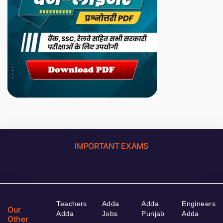
IMPORTANT EXAMS
Teachers
Adda
Adda
Engineers
Our
Adda
Jobs
Punjab
Adda
Other