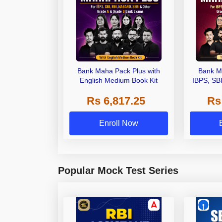
Bank Maha Pack Plus with
Bank M
English Medium Book Kit
IBPS, SB
Grade A,
Rs 6,817.25
Rs
Other Gra
Enroll Now
Popular Mock Test Series