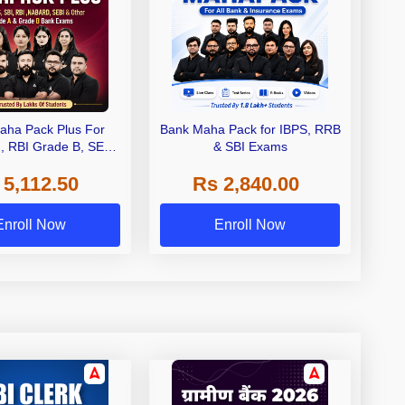
aha Pack Plus For
Bank Maha Pack for IBPS, RRB
I, RBI Grade B, SEBI
& SBI Exams
 NABARD Grade A and
 5,112.50
Rs 2,840.00
de A & Grade B Bank
Exams
Enroll Now
Enroll Now