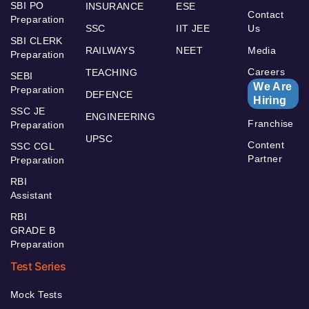
SBI PO
INSURANCE
ESE
Contact
Preparation
SSC
IIT JEE
Us
SBI CLERK
RAILWAYS
NEET
Media
Preparation
Careers
TEACHING
SEBI
We Are
Preparation
DEFENCE
Hiring
SSC JE
ENGINEERING
Franchise
Preparation
UPSC
Content
SSC CGL
Partner
Preparation
RBI
Assistant
RBI
GRADE B
Preparation
Test Series
Mock Tests