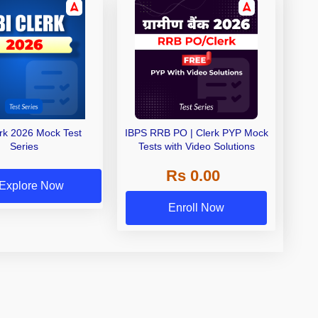
erk 2026 Mock Test
IBPS RRB PO | Clerk PYP Mock
Series
Tests with Video Solutions
Rs 0.00
Explore Now
Enroll Now