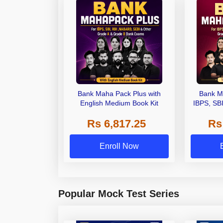
Bank Maha Pack Plus with
Bank M
English Medium Book Kit
IBPS, SB
Grade A,
Rs 6,817.25
Rs
Other Gra
Enroll Now
Popular Mock Test Series