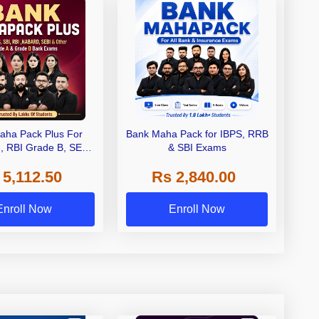
aha Pack Plus For
Bank Maha Pack for IBPS, RRB
I, RBI Grade B, SEBI
& SBI Exams
 NABARD Grade A and
 5,112.50
Rs 2,840.00
de A & Grade B Bank
Exams
Enroll Now
Enroll Now