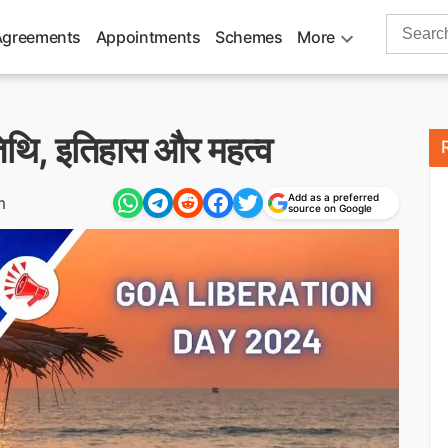
Search
Agreements
Appointments
Schemes
More
for:
िथि, इतिहास और महत्व
Add as a preferred
m
source on Google