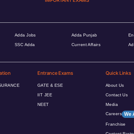
IMPORTANT EXAMS
Adda Jobs
Adda Punjab
En
SSC Adda
Current Affairs
Ad
ation
Entrance Exams
Quick Links
NSURANCE
GATE & ESE
About Us
IIT JEE
Contact Us
NEET
Media
Careers
We 
Franchise
Content Partn