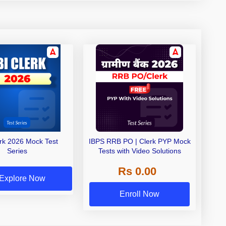
erk 2026 Mock Test
IBPS RRB PO | Clerk PYP Mock
Series
Tests with Video Solutions
Rs 0.00
Explore Now
Enroll Now