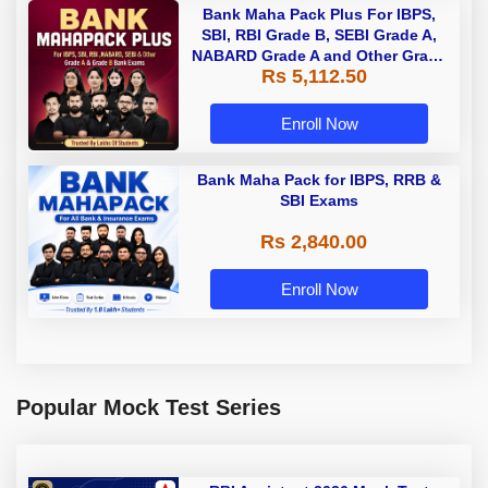
Bank Maha Pack Plus For IBPS,
SBI, RBI Grade B, SEBI Grade A,
NABARD Grade A and Other Grade
Rs 5,112.50
A & Grade B Bank Exams
Enroll Now
Bank Maha Pack for IBPS, RRB &
SBI Exams
Rs 2,840.00
Enroll Now
Popular Mock Test Series