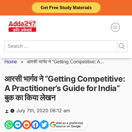
Skip
Get Free Study Materials
to
content
Search
for:
Home
»
आरसी भार्गव ने “Getting Competitive: A...
आरसी भार्गव ने “Getting Competitive:
A Practitioner’s Guide for India”
बुक का किया लेखन
Posted
July 7th, 2020 06:12 am
by
Add as a preferred
source on Google