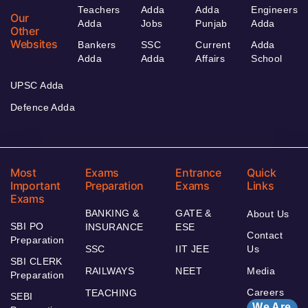
Teachers
Adda
Adda
Engineers
Our
Adda
Jobs
Punjab
Adda
Other
Websites
Bankers
SSC
Current
Adda
Adda
Adda
Affairs
School
UPSC Adda
Defence Adda
Most
Exams
Entrance
Quick
Important
Preparation
Exams
Links
Exams
BANKING &
GATE &
About Us
SBI PO
INSURANCE
ESE
Contact
Preparation
SSC
IIT JEE
Us
SBI CLERK
RAILWAYS
NEET
Media
Preparation
Careers
TEACHING
SEBI
We Are