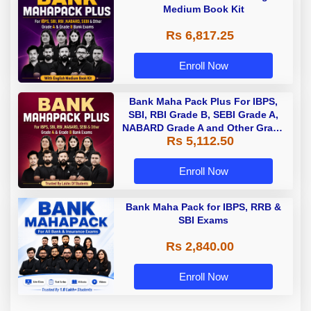
Medium Book Kit
Rs 6,817.25
Enroll Now
Bank Maha Pack Plus For IBPS,
SBI, RBI Grade B, SEBI Grade A,
NABARD Grade A and Other Grade
Rs 5,112.50
A & Grade B Bank Exams
Enroll Now
Bank Maha Pack for IBPS, RRB &
SBI Exams
Rs 2,840.00
Enroll Now