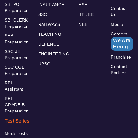
SBI PO
INSURANCE
ESE
Contact
Preparation
SSC
IIT JEE
Us
SBI CLERK
RAILWAYS
NEET
Media
Preparation
Careers
TEACHING
SEBI
We Are
Preparation
DEFENCE
Hiring
SSC JE
ENGINEERING
Franchise
Preparation
UPSC
Content
SSC CGL
Partner
Preparation
RBI
Assistant
RBI
GRADE B
Preparation
Test Series
Mock Tests