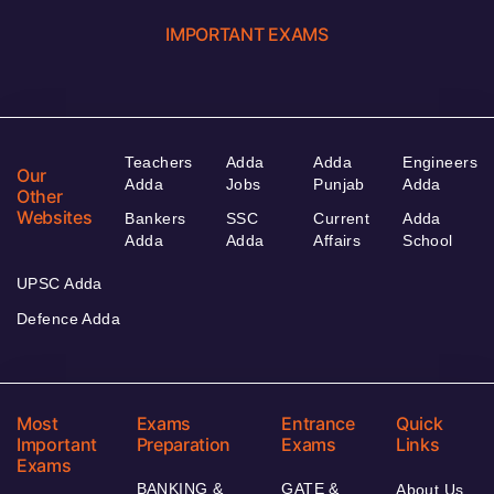
IMPORTANT EXAMS
Teachers
Adda
Adda
Engineers
Our
Adda
Jobs
Punjab
Adda
Other
Websites
Bankers
SSC
Current
Adda
Adda
Adda
Affairs
School
UPSC Adda
Defence Adda
Most
Exams
Entrance
Quick
Important
Preparation
Exams
Links
Exams
BANKING &
GATE &
About Us