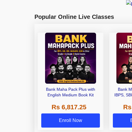
Popular Online Live Classes
Bank Maha Pack Plus with
Bank M
English Medium Book Kit
IBPS, SB
Grade A,
Rs 6,817.25
Rs
Other Gra
Enroll Now