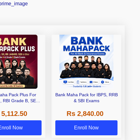
aha Pack Plus For
Bank Maha Pack for IBPS, RRB
I, RBI Grade B, SEBI
& SBI Exams
 NABARD Grade A and
 5,112.50
Rs 2,840.00
de A & Grade B Bank
Exams
Enroll Now
Enroll Now