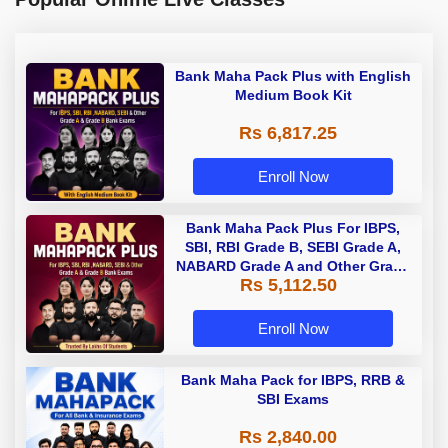
Bank Maha Pack Plus with English
Medium Book Kit
Rs 6,817.25
Enroll Now
Bank Maha Pack Plus For IBPS,
SBI, RBI Grade B, SEBI Grade A,
NABARD Grade A and Other Grade
Rs 5,112.50
A & Grade B Bank Exams
Enroll Now
Bank Maha Pack for IBPS, RRB &
SBI Exams
Rs 2,840.00