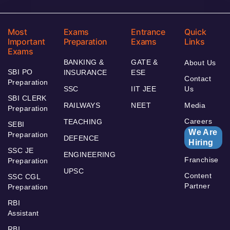
Most
Exams
Entrance
Quick
Important
Preparation
Exams
Links
Exams
BANKING &
GATE &
About Us
SBI PO
INSURANCE
ESE
Contact
Preparation
SSC
IIT JEE
Us
SBI CLERK
RAILWAYS
NEET
Media
Preparation
Careers
TEACHING
SEBI
We Are
Preparation
DEFENCE
Hiring
SSC JE
ENGINEERING
Franchise
Preparation
UPSC
Content
SSC CGL
Partner
Preparation
RBI
Assistant
RBI