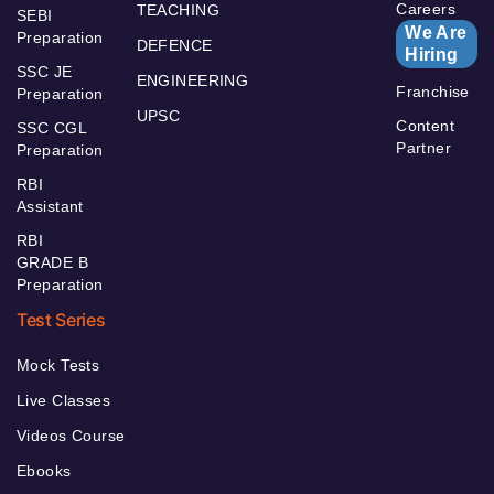
Careers
TEACHING
SEBI
We Are
Preparation
DEFENCE
Hiring
SSC JE
ENGINEERING
Franchise
Preparation
UPSC
Content
SSC CGL
Partner
Preparation
RBI
Assistant
RBI
GRADE B
Preparation
Test Series
Mock Tests
Live Classes
Videos Course
Ebooks