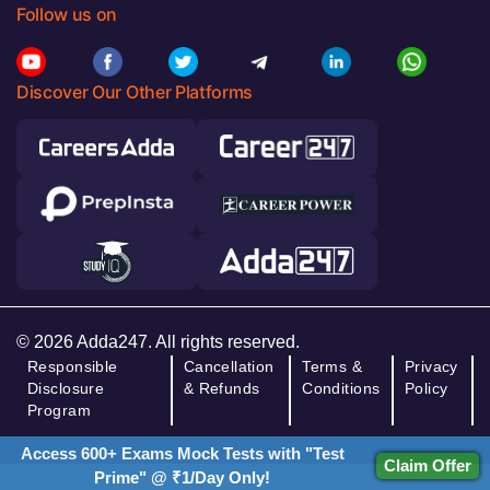
Follow us on
Discover Our Other Platforms
© 2026 Adda247. All rights reserved.
Responsible
Cancellation
Terms &
Privacy
Disclosure
& Refunds
Conditions
Policy
Program
Access 600+ Exams Mock Tests with "Test
Claim Offer
Prime" @ ₹1/Day Only!