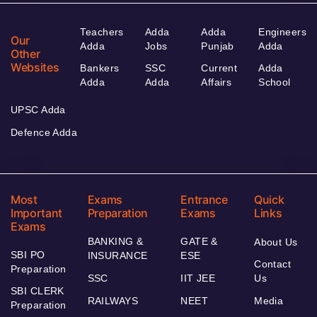
Teachers
Adda
Adda
Engineers
Our
Adda
Jobs
Punjab
Adda
Other
Websites
Bankers
SSC
Current
Adda
Adda
Adda
Affairs
School
UPSC Adda
Defence Adda
Most
Exams
Entrance
Quick
Important
Preparation
Exams
Links
Exams
BANKING &
GATE &
About Us
SBI PO
INSURANCE
ESE
Contact
Preparation
SSC
IIT JEE
Us
SBI CLERK
RAILWAYS
NEET
Media
Preparation