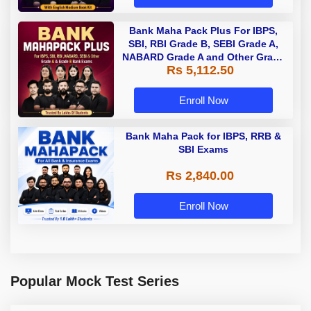
Bank Maha Pack Plus For IBPS,
SBI, RBI Grade B, SEBI Grade A,
NABARD Grade A and Other Grade
Rs 5,112.50
A & Grade B Bank Exams
Enroll Now
Bank Maha Pack for IBPS, RRB &
SBI Exams
Rs 2,840.00
Enroll Now
Popular Mock Test Series