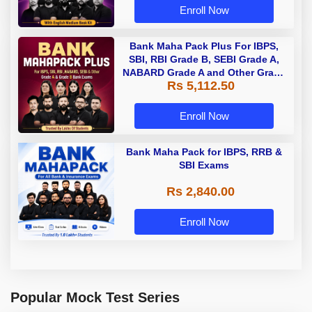
Enroll Now
Bank Maha Pack Plus For IBPS,
SBI, RBI Grade B, SEBI Grade A,
NABARD Grade A and Other Grade
Rs 5,112.50
A & Grade B Bank Exams
Enroll Now
Bank Maha Pack for IBPS, RRB &
SBI Exams
Rs 2,840.00
Enroll Now
Popular Mock Test Series