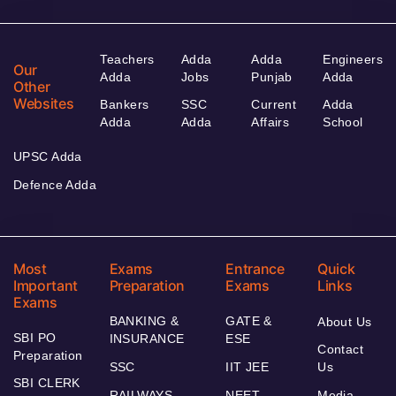
Teachers
Adda
Adda
Engineers
Our
Adda
Jobs
Punjab
Adda
Other
Websites
Bankers
SSC
Current
Adda
Adda
Adda
Affairs
School
UPSC Adda
Defence Adda
Most
Exams
Entrance
Quick
Important
Preparation
Exams
Links
Exams
BANKING &
GATE &
About Us
SBI PO
INSURANCE
ESE
Contact
Preparation
SSC
IIT JEE
Us
SBI CLERK
RAILWAYS
NEET
Media