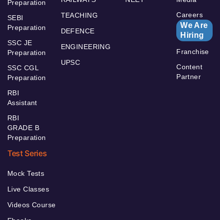
Preparation
Careers
TEACHING
SEBI
We Are
Preparation
DEFENCE
Hiring
SSC JE
ENGINEERING
Franchise
Preparation
UPSC
Content
SSC CGL
Partner
Preparation
RBI
Assistant
RBI
GRADE B
Preparation
Test Series
Mock Tests
Live Classes
Videos Course