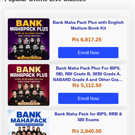
Bank Maha Pack Plus with English
Medium Book Kit
Rs 6,817.25
Enroll Now
Bank Maha Pack Plus For IBPS,
SBI, RBI Grade B, SEBI Grade A,
NABARD Grade A and Other Grade
Rs 5,112.50
A & Grade B Bank Exams
Enroll Now
Bank Maha Pack for IBPS, RRB &
SBI Exams
Rs 2,840.00