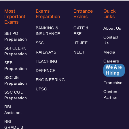
Most
Exams
Entrance
Quick
Important
Preparation
Exams
Links
Exams
BANKING &
GATE &
About Us
SBI PO
INSURANCE
ESE
Contact
Preparation
SSC
IIT JEE
Us
SBI CLERK
RAILWAYS
NEET
Media
Preparation
Careers
TEACHING
SEBI
We Are
Preparation
DEFENCE
Hiring
SSC JE
ENGINEERING
Franchise
Preparation
UPSC
Content
SSC CGL
Partner
Preparation
RBI
Assistant
RBI
GRADE B