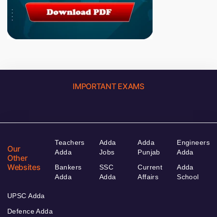
IMPORTANT EXAMS
Teachers
Adda
Adda
Engineers
Our
Adda
Jobs
Punjab
Adda
Other
Websites
Bankers
SSC
Current
Adda
Adda
Adda
Affairs
School
UPSC Adda
Defence Adda