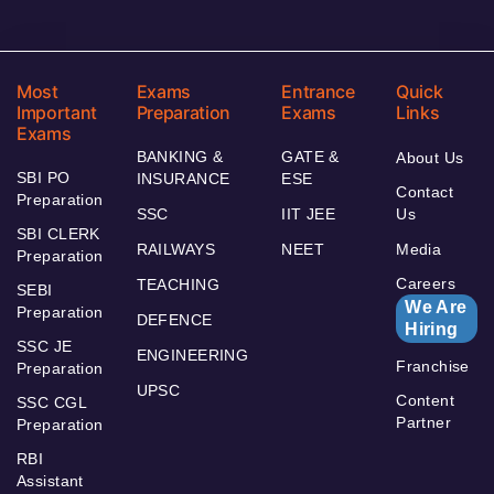
Most
Exams
Entrance
Quick
Important
Preparation
Exams
Links
Exams
BANKING &
GATE &
About Us
SBI PO
INSURANCE
ESE
Contact
Preparation
SSC
IIT JEE
Us
SBI CLERK
RAILWAYS
NEET
Media
Preparation
Careers
TEACHING
SEBI
We Are
Preparation
DEFENCE
Hiring
SSC JE
ENGINEERING
Franchise
Preparation
UPSC
Content
SSC CGL
Partner
Preparation
RBI
Assistant