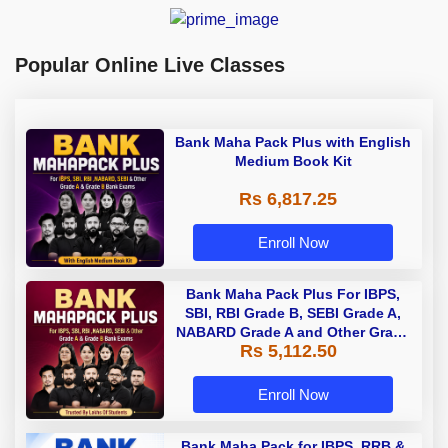
Popular Online Live Classes
Bank Maha Pack Plus with English
Medium Book Kit
Rs 6,817.25
Enroll Now
Bank Maha Pack Plus For IBPS,
SBI, RBI Grade B, SEBI Grade A,
NABARD Grade A and Other Grade
Rs 5,112.50
A & Grade B Bank Exams
Enroll Now
Bank Maha Pack for IBPS, RRB &